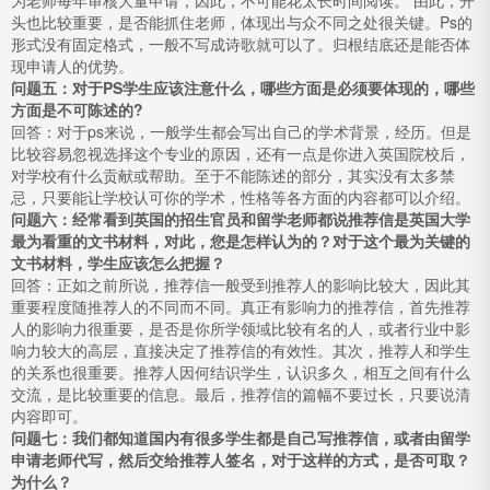
为老师每年审核大量申请，因此，不可能花太长时间阅读。 由此，开
头也比较重要，是否能抓住老师，体现出与众不同之处很关键。Ps的
形式没有固定格式，一般不写成诗歌就可以了。归根结底还是能否体
现申请人的优势。
问题五：对于PS学生应该注意什么，哪些方面是必须要体现的，哪些
方面是不可陈述的?
回答：对于ps来说，一般学生都会写出自己的学术背景，经历。但是
比较容易忽视选择这个专业的原因，还有一点是你进入英国院校后，
对学校有什么贡献或帮助。至于不能陈述的部分，其实没有太多禁
忌，只要能让学校认可你的学术，性格等各方面的内容都可以介绍。
问题六：经常看到英国的招生官员和留学老师都说推荐信是英国大学
最为看重的文书材料，对此，您是怎样认为的？对于这个最为关键的
文书材料，学生应该怎么把握？
回答：正如之前所说，推荐信一般受到推荐人的影响比较大，因此其
重要程度随推荐人的不同而不同。真正有影响力的推荐信，首先推荐
人的影响力很重要，是否是你所学领域比较有名的人，或者行业中影
响力较大的高层，直接决定了推荐信的有效性。其次，推荐人和学生
的关系也很重要。推荐人因何结识学生，认识多久，相互之间有什么
交流，是比较重要的信息。最后，推荐信的篇幅不要过长，只要说清
内容即可。
问题七：我们都知道国内有很多学生都是自己写推荐信，或者由留学
申请老师代写，然后交给推荐人签名，对于这样的方式，是否可取？
为什么？