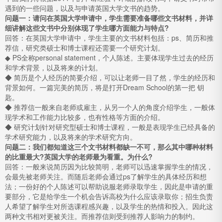
遇到的一些问题，以及与申请英国大学文书的趋势。
问题一：请问在英国大学申请中，学生需要准备哪些文书材料，并详
细讲解这些文书中分别体现了学生哪方面能力与特点?
回答：在英国大学申请中，学生主要的文书材料包括：ps、简历和推
荐信，研究类硕士和博士课程还需要一个研究计划。
◆ PS全称personal statement，个人陈述。主要体现学生过去的经历
和学术背景，以及将来的计划。
◆ 简历是个人经历的简要介绍，可以让老师一目了然，学生的经历和
背景如何。一篇完美的简历，将是打开Dream School的第一把 钥
匙。
◆ 推荐信一般来自老师或雇主，从另一个人的角度介绍学生，一般体
现学术和工作能力比较多，也有性格等方面的介绍。
◆ 研究计划针对研究型硕士和博士课程，一般是表现学生已经具备的
学术研究能力，以及将来的学术研究方向。
问题二：我们都知道这三个文书材料都缺一不可，那么其中哪种材料
的比重最大?英国大学的老师最为看重。为什么?
回答：一般来说简历因为比较简明，老师可以迅速掌握学生的情况，
会最先被老师关注。而随后老师会通过ps了解学生的具体经历和想
法；一份好的个人陈述可以帮助说服老师录取学生，因此是申请的重
要部分，它是给学生一个机会告诉高校为什么应该录取你；招生负责
人希望了解学生对所选课程感兴趣，以及学生的热情和投入。因此这
两种文书相对更被关注。而推荐信则受到推荐人影响力的制约。