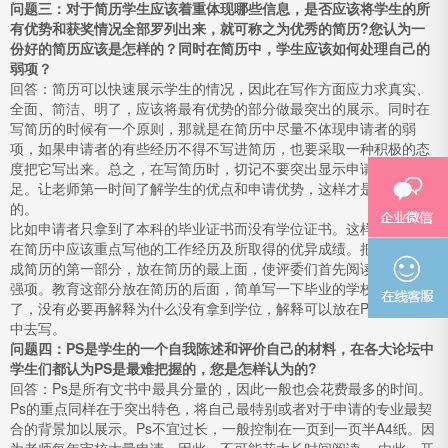
问题三：对于简历学生应该着重体现哪些信息，是否应该将学生的所
有优势和获奖情况全部罗列出来，就可称之为优秀的简历?您认为一
份好的简历应该是怎样的？同时在简历中，学生应该如何处理自己的
弱项？
回答：简历可以快速展示学生的情况，因此在写作方面应力求真实、
全面、简洁、明了，应该将最有优势的部分做最突出的展示。同时在
写简历的时候有一个原则，那就是在简历中尽量不体现申请者的弱
项，如果申请者的有些经历不得不写进简历，也要采取一种积极的态
度把它写出来。总之，在写简历时，切记不要突出显示申请者的不
足。让老师第一时间了解学生的优点和申请优势，这样才是最优秀
的。
比如申请者只拿到了本科的毕业证书而没有学位证书。这样的申请者
在简历中应该重点写他的工作经历及所取得的优异成绩。把这部分设
成简历的第一部分，放在简历的最上面，使评委们首先阅读的是他的
强项。教育这部分放在简历的后面，简单写一下毕业的学校就可以
了，没有必要再解释为什么没有拿到学位，解释可以放在PS或Essay
中去写。
问题四：PS是学生的一个自我陈述和评价自己的材料，在各大论坛中
学生们都认为PS是最难把握的，您是怎样认为的?
回答：Ps是所有文书中最具分量的，因此一般也会花费最多的时间。
Ps的重点同样在于突出特色，将自己最特别或者对于申请的专业最契
合的背景加以展示。Ps不宜过长，一般控制在一页到一页半A4纸。因